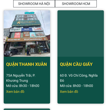
SHOWROOM HÀ NỘI
SHOWROOM HCM
QUẬN THANH XUÂN
QUẬN CẦU GIẤY
75A Nguyễn Trãi, P.
60 Đ. Võ Chí Công, Nghĩa
Khương Trung
Đô
Mở cửa: 8h30 - 18h00
Mở cửa: 8h00 - 18h00
Xem bản đồ
Xem bản đồ