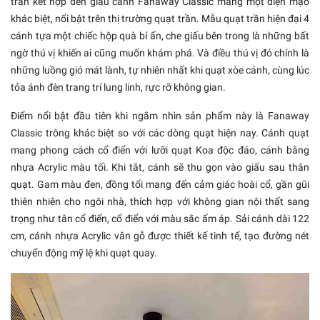
trần kết hợp đèn giấu cánh Fanaway Classic mang một diện mạo
khác biệt, nổi bật trên thị trường quạt trần. Mẫu quạt trần hiện đại 4
cánh tựa một chiếc hộp quà bí ẩn, che giấu bên trong là những bất
ngờ thú vị khiến ai cũng muốn khám phá. Và điều thú vị đó chính là
những luồng gió mát lành, tự nhiên nhất khi quạt xòe cánh, cùng lúc
tỏa ánh đèn trang trí lung linh, rực rỡ không gian.
Điểm nổi bật đầu tiên khi ngắm nhìn sản phẩm này là Fanaway
Classic trông khác biệt so với các dòng quạt hiện nay. Cánh quạt
mang phong cách cổ điển với lưỡi quạt Koa độc đáo, cánh bằng
nhựa Acrylic màu tối. Khi tắt, cánh sẽ thu gọn vào giấu sau thân
quạt. Gam màu đen, đồng tối mang đến cảm giác hoài cổ, gần gũi
thiên nhiên cho ngôi nhà, thích hợp với không gian nội thất sang
trọng như tân cổ điển, cổ điển với màu sắc ấm áp. Sải cánh dài 122
cm, cánh nhựa Acrylic vân gỗ được thiết kế tinh tế, tạo đường nét
chuyển động mỹ lệ khi quạt quay.