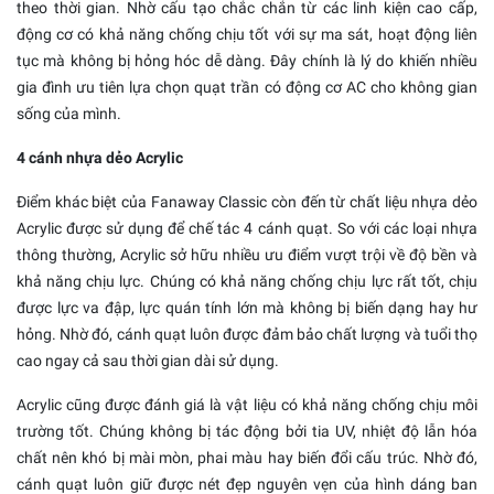
theo thời gian. Nhờ cấu tạo chắc chắn từ các linh kiện cao cấp,
động cơ có khả năng chống chịu tốt với sự ma sát, hoạt động liên
tục mà không bị hỏng hóc dễ dàng. Đây chính là lý do khiến nhiều
gia đình ưu tiên lựa chọn quạt trần có động cơ AC cho không gian
sống của mình.
4 cánh nhựa dẻo Acrylic
Điểm khác biệt của Fanaway Classic còn đến từ chất liệu nhựa dẻo
Acrylic được sử dụng để chế tác 4 cánh quạt. So với các loại nhựa
thông thường, Acrylic sở hữu nhiều ưu điểm vượt trội về độ bền và
khả năng chịu lực. Chúng có khả năng chống chịu lực rất tốt, chịu
được lực va đập, lực quán tính lớn mà không bị biến dạng hay hư
hỏng. Nhờ đó, cánh quạt luôn được đảm bảo chất lượng và tuổi thọ
cao ngay cả sau thời gian dài sử dụng.
Acrylic cũng được đánh giá là vật liệu có khả năng chống chịu môi
trường tốt. Chúng không bị tác động bởi tia UV, nhiệt độ lẫn hóa
chất nên khó bị mài mòn, phai màu hay biến đổi cấu trúc. Nhờ đó,
cánh quạt luôn giữ được nét đẹp nguyên vẹn của hình dáng ban