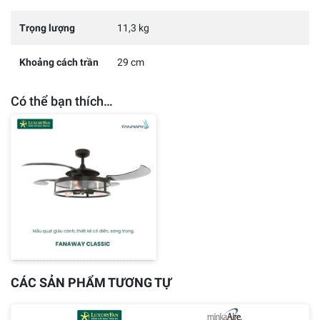
Trọng lượng
11,3 kg
Khoảng cách trần
29 cm
Có thể bạn thích…
FANAWAY
CLASSIC
212925
Giá
đề
xuất:
9.600.000
₫
-20%
CÁC SẢN PHẨM TƯƠNG TỰ