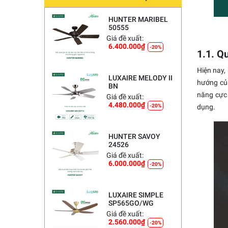
HUNTER MARIBEL
50555
Giá đề xuất:
6.400.000
₫
-20%
1.1. Q
Hiện nay,
LUXAIRE MELODY II
hướng của
BN
năng cực 
Giá đề xuất:
4.480.000
₫
dụng.
-20%
HUNTER SAVOY
24526
Giá đề xuất:
6.000.000
₫
-20%
LUXAIRE SIMPLE
SP565GO/WG
Giá đề xuất:
2.560.000
₫
-20%