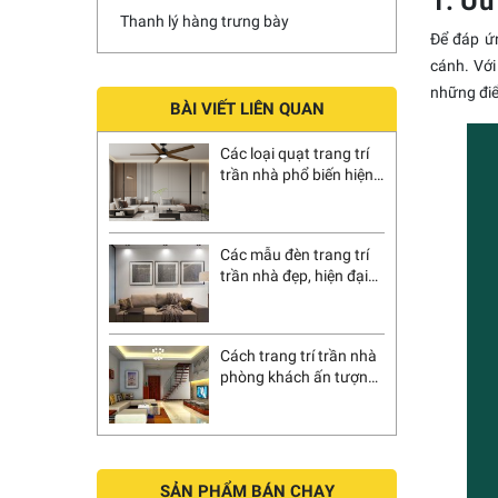
1. Ưu
Thanh lý hàng trưng bày
Để đáp ứ
cánh. Với
những điể
BÀI VIẾT LIÊN QUAN
Các loại quạt trang trí
trần nhà phổ biến hiện
nay
Các mẫu đèn trang trí
trần nhà đẹp, hiện đại
cho mọi không gian
Cách trang trí trần nhà
phòng khách ấn tượng,
nâng tầm không gian
sống năm 2026
SẢN PHẨM BÁN CHẠY