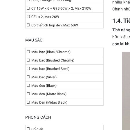
Bóng Halogen màu Vàng
nhiều khá
C7 15W x 6 + G9B 60W x 2, Max 210W
Chính nhữ
CFL x 2, Max 26W
1.4. T
Có thể tích hợp đèn, Max 60W
Tính năng
E12 - 56W
hữu kiểu 
MÀU SẮC
E12 x 4, Max 56W
gọn lại kh
E14 x 6, Max 270W
Màu bạc (Black/Chrome)
E14 x 6, Max 45W
Màu bạc (Brushed Chrome)
E26 x 3, Max 30W
Màu bạc (Brushed Steel)
E27 28W
Màu bạc (Silver)
E27 60W
Màu đen (Black)
E27 60W x 2, Max 120W
Màu đen (Matte Black)
E27 60W x 3, Max 180W
Màu Đen (Midas Black)
E27 x 2, Max 28W
Màu đồng cổ (Amber Bronze)
PHONG CÁCH
E27 x 2, Max 40W
Màu đồng cổ (Belcaro Walnut™)
E27 x 3, Max 75W
Màu Đồng đen (New Bronze)
Cổ điển