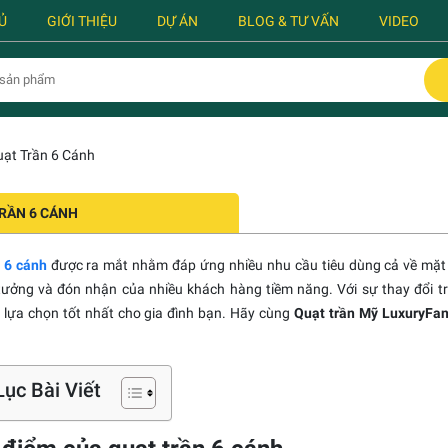
Ủ
GIỚI THIỆU
DỰ ÁN
BLOG & TƯ VẤN
VIDEO
ạt Trần 6 Cánh
RẦN 6 CÁNH
 6 cánh
được ra mắt nhằm đáp ứng nhiều nhu cầu tiêu dùng cả về mặt c
tưởng và đón nhận của nhiều khách hàng tiềm năng. Với sự thay đổi tro
lựa chọn tốt nhất cho gia đình bạn. Hãy cùng
Quạt trần Mỹ LuxuryFa
ục Bài Viết