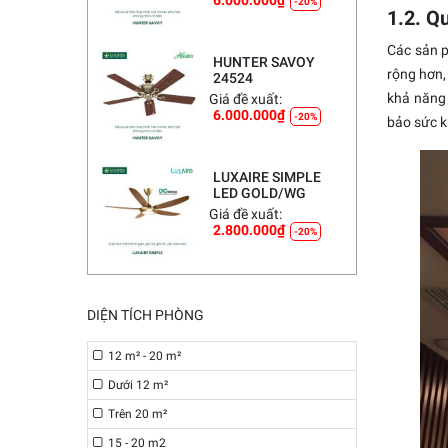
6.000.000
₫
-20%
1.2. Q
Các sản
HUNTER SAVOY
rộng hơn,
24524
khả năng 
Giá đề xuất:
6.000.000
₫
-20%
bảo sức k
LUXAIRE SIMPLE
LED GOLD/WG
Giá đề xuất:
2.800.000
₫
-20%
DIỆN TÍCH PHÒNG
12 m² - 20 m²
Dưới 12 m²
Trên 20 m²
15 - 20 m2