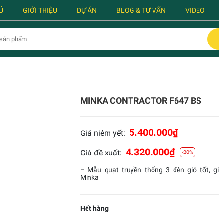
Ủ
GIỚI THIỆU
DỰ ÁN
BLOG & TƯ VẤN
VIDEO
MINKA CONTRACTOR F647 BS
5.400.000
₫
Giá niêm yết:
4.320.000
₫
Giá đề xuất:
-20%
– Mẫu quạt truyền thống 3 đèn gió tốt, gi
Minka
Hết hàng