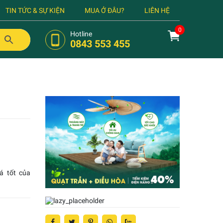
TIN TỨC & SỰ KIỆN
MUA Ở ĐÂU?
LIÊN HỆ
Hotline
0843 553 455
á tốt của