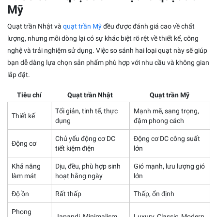
Mỹ
Quạt trần Nhật và
quạt trần Mỹ
đều được đánh giá cao về chất
lượng, nhưng mỗi dòng lại có sự khác biệt rõ rệt về thiết kế, công
nghệ và trải nghiệm sử dụng. Việc so sánh hai loại quạt này sẽ giúp
bạn dễ dàng lựa chọn sản phẩm phù hợp với nhu cầu và không gian
lắp đặt.
Tiêu chí
Quạt trần Nhật
Quạt trần Mỹ
Tối giản, tinh tế, thực
Mạnh mẽ, sang trọng,
Thiết kế
dụng
đậm phong cách
Chủ yếu động cơ DC
Động cơ DC công suất
Động cơ
tiết kiệm điện
lớn
Khả năng
Dịu, đều, phù hợp sinh
Gió mạnh, lưu lượng gió
làm mát
hoạt hằng ngày
lớn
Độ ồn
Rất thấp
Thấp, ổn định
Phong
Japandi, Minimalism,
Luxury, Classic, Modern