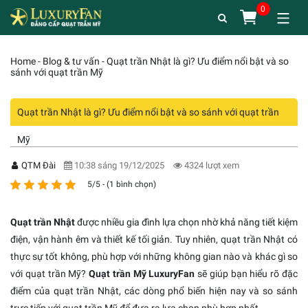
Home
-
Blog & tư vấn
-
Quạt trần Nhật là gì? Ưu điểm nổi bật và so
sánh với quạt trần Mỹ
Quạt trần Nhật là gì? Ưu điểm nổi bật và so sánh với quạt trần
Mỹ
QTM Đài
10:38 sáng 19/12/2025
4324 lượt xem
5/5 - (1 bình chọn)
Quạt trần Nhật
được nhiều gia đình lựa chọn nhờ khả năng tiết kiệm
điện, vận hành êm và thiết kế tối giản. Tuy nhiên, quạt trần Nhật có
thực sự tốt không, phù hợp với những không gian nào và khác gì so
với quạt trần Mỹ?
Quạt trần Mỹ LuxuryFan
sẽ giúp bạn hiểu rõ đặc
điểm của quạt trần Nhật, các dòng phổ biến hiện nay và so sánh