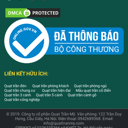
LIÊN KẾT HỮU ÍCH:
Quạt trần đèn
Quạt trần phòng khách
Quạt trần phòng ngủ
Quạt trần chung cư
Quạt trần hiện đại
Mẫu quạt trần cổ điển
Quạt trần 3 cánh
Quạt trần 5 cánh
Quạt trần cánh gỗ
Quạt trần công nghiệp
© 2019. Công ty cổ phần Quạt Trần Mỹ. Văn phòng: 122 Trần Duy
Hưng, Cầu Giấy, Hà Nội. Điện thoại: 0942689368. Email:
info@quattranmy.com.
GPĐKKD số 0106335366 sở KHĐT Tp. Hà Nội cấp ngày