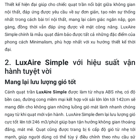
Thiết kế hiện đại giúp cho chiếc quạt trần nổi bật giữa không gian
nội thất, đáp ứng được yêu cầu về sự đơn giản, tạo nên sự thống
nhất trong cách bài trí nội thất, mang lại cảm giác ngăn nắp, gọn
gàng, đồng thời vẫn đáp ứng được về mặt công năng. LuxAire
Simple chính là mẫu quạt đảm bảo được tất cả những đặc điểm của
phong cách Minimalism, phù hợp nhất với xu hướng thiết kế thời
đại.
2.
LuxAire Simple
với hiệu suất vận
hành tuyệt vời
Mang lại lưu lượng gió tốt
Cánh quạt trần
LuxAire Simple
được làm từ nhựa ABS nhẹ, có độ
bền cao, đường cong mềm mại kết hợp với sải lớn lớn tới 142cm sẽ
mang đến cho không gian những luồng gió mát lành nhanh chóng
ngay từ khi quạt mới vận hành. LuxAire Simple đem lại lưu lượng gió
cực tốt lên tới 246 m3/phút giúp bạn tận hưởng không gian thoáng
đãng, mát mẻ. Quạt cũng được trang bị 6 cấp độ gió từ nhẹ tới
mạnh, giúp người dùng có thể tùy ý điều chỉnh theo nhu cầu sử