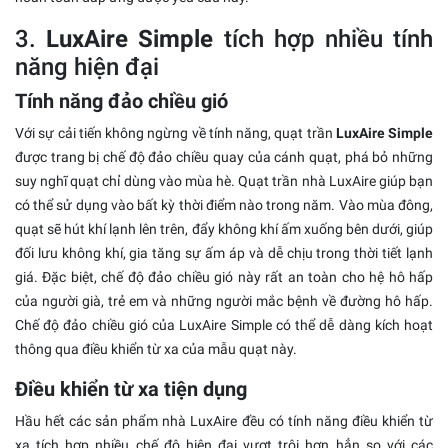
3.
LuxAire Simple
tích hợp nhiều tính
năng hiện đại
Tính năng đảo chiều gió
Với sự cải tiến không ngừng về tính năng, quạt trần
LuxAire Simple
được trang bị chế độ đảo chiều quay của cánh quạt, phá bỏ những
suy nghĩ quạt chỉ dùng vào mùa hè. Quạt trần nhà LuxAire giúp bạn
có thể sử dụng vào bất kỳ thời điểm nào trong năm. Vào mùa đông,
quạt sẽ hút khí lạnh lên trên, đẩy không khí ấm xuống bên dưới, giúp
đối lưu không khí, gia tăng sự ấm áp và dễ chịu trong thời tiết lạnh
giá. Đặc biệt, chế độ đảo chiều gió này rất an toàn cho hệ hô hấp
của người già, trẻ em và những người mắc bệnh về đường hô hấp.
Chế độ đảo chiều gió của LuxAire Simple có thể dễ dàng kích hoạt
thông qua điều khiển từ xa của mẫu quạt này.
Điều khiển từ xa tiện dụng
Hầu hết các sản phẩm nhà LuxAire đều có tính năng điều khiển từ
xa tích hợp nhiều chế độ hiện đại vượt trội hơn hẳn so với các