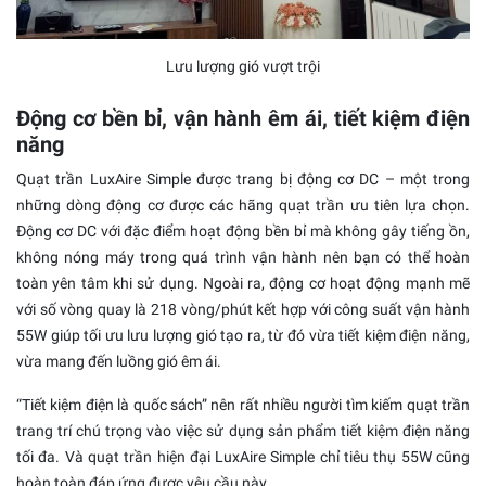
Lưu lượng gió vượt trội
Động cơ bền bỉ, vận hành êm ái, tiết kiệm điện
năng
Quạt trần LuxAire Simple được trang bị động cơ DC – một trong
những dòng động cơ được các hãng quạt trần ưu tiên lựa chọn.
Động cơ DC với đặc điểm hoạt động bền bỉ mà không gây tiếng ồn,
không nóng máy trong quá trình vận hành nên bạn có thể hoàn
toàn yên tâm khi sử dụng. Ngoài ra, động cơ hoạt động mạnh mẽ
với số vòng quay là 218 vòng/phút kết hợp với công suất vận hành
55W giúp tối ưu lưu lượng gió tạo ra, từ đó vừa tiết kiệm điện năng,
vừa mang đến luồng gió êm ái.
“Tiết kiệm điện là quốc sách” nên rất nhiều người tìm kiếm quạt trần
trang trí chú trọng vào việc sử dụng sản phẩm tiết kiệm điện năng
tối đa. Và quạt trần hiện đại LuxAire Simple chỉ tiêu thụ 55W cũng
hoàn toàn đáp ứng được yêu cầu này.