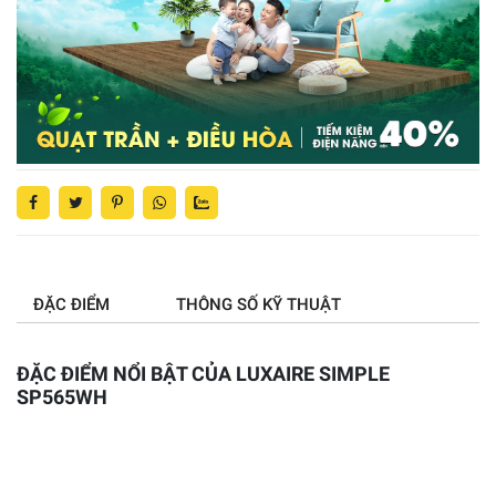
ĐẶC ĐIỂM
THÔNG SỐ KỸ THUẬT
ĐẶC ĐIỂM NỔI BẬT CỦA LUXAIRE SIMPLE
SP565WH