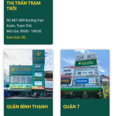
THỊ TRẤN TRẠM
TRÔI
Số 487-489 Đường Vạn
Xuân, Trạm Trôi
Mở cửa: 8h00 - 18h30
Xem bản đồ
QUẬN BÌNH THẠNH
QUẬN 7