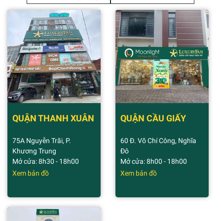
QUẬN THANH XUÂN
QUẬN CẦU GIẤY
75A Nguyễn Trãi, P.
60 Đ. Võ Chí Công, Nghĩa
Khương Trung
Đô
Mở cửa: 8h30 - 18h00
Mở cửa: 8h00 - 18h00
Xem bản đồ
Xem bản đồ