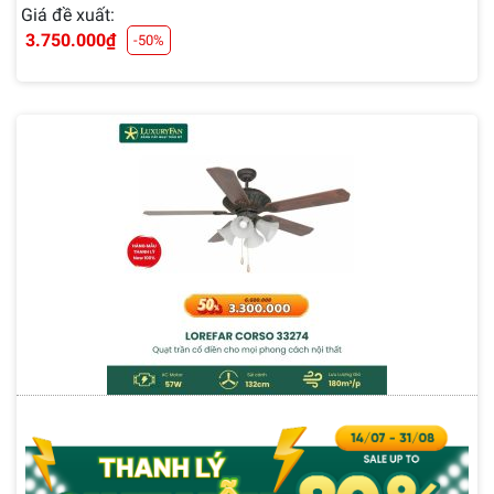
Giá đề xuất:
3.750.000
₫
-50%