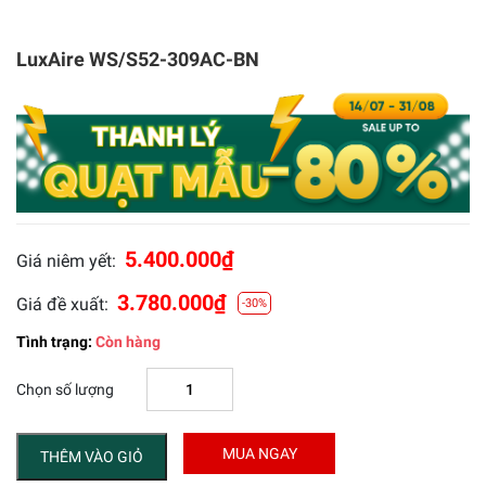
LuxAire WS/S52-309AC-BN
5.400.000
₫
Giá niêm yết:
3.780.000
₫
Giá đề xuất:
-30%
Tình trạng:
Còn hàng
Chọn số lượng
MUA NGAY
THÊM VÀO GIỎ